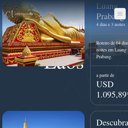
Luang
Prabang
Men
4 dias e 3 noites
Roteiro de 04 dia
noites em Luang
Laos
Prabang.
a partir de
USD
1.095,89
Descubra