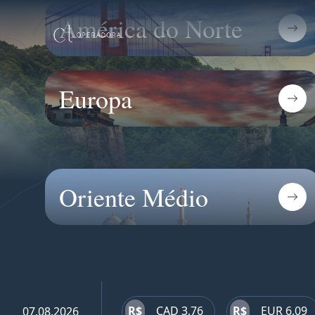
América do Norte
Europa
Oriente Médio
R$
CAD 3,76
R$
EUR 6,09
07.08.2026