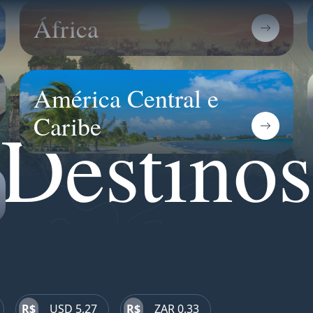
África
América Central e
Destinos
Caribe
R$
USD 5,27
R$
ZAR 0,33